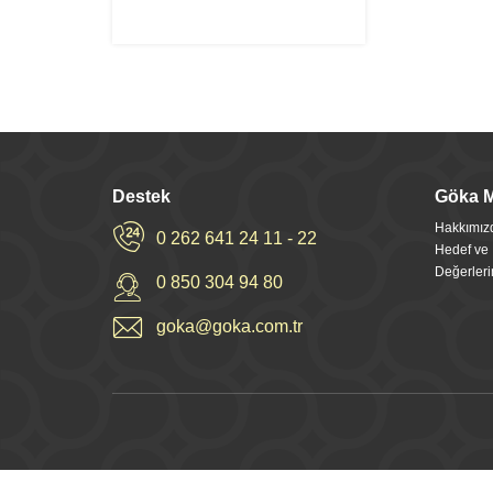
Destek
Göka 
Hakkımız
0 262 641 24 11 - 22
Hedef ve İ
Değerleri
0 850 304 94 80
goka@goka.com.tr