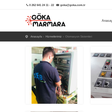
0 262 641 24 11 - 22
goka@goka.com.tr
Anasa
Anasayfa
Hizmetlerimiz
Otomasyon Sistemleri